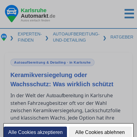
Karlsruhe
☰
Automarkt
.de
Autos einfach finden
EXPERTEN-
AUTOAUFBEREITUNG-
RATGEBER
❯
❯
❯
FINDEN
UND-DETAILING
Autoaufbereitung & Detailing · in Karlsruhe
Keramikversiegelung oder
Wachsschutz: Was wirklich schützt
In der Welt der
in Karlsruhe
Autoaufbereitung
stehen Fahrzeugbesitzer oft vor der Wahl
zwischen Keramikversiegelung, Lackschutzfolie
und klassischem Wachs. Jede Option hat ihre
eigenen Vorzüge und Herausforderungen in
Bezug auf Haltbarkeit, Kosten und Anwendung.
Alle Cookies akzeptieren
Alle Cookies ablehnen