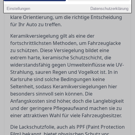
Doch welche Methode bietet wirklich den besten
Einstellungen
Datenschutzerklärung
Schutz? In diesem Artikel geben wir Ihnen eine
klare Orientierung, um die richtige Entscheidung
für Ihr Auto zu treffen.
Keramikversiegelung gilt als eine der
fortschrittlichsten Methoden, um Fahrzeuglacke
zu schützen. Diese Versiegelung bildet eine
extrem harte, keramische Schutzschicht, die
widerstandsfähig gegen Umwelteinflüsse wie UV-
Strahlung, sauren Regen und Vogelkot ist. In in
Karlsruhe sind solche Bedingungen keine
Seltenheit, sodass Keramikversiegelungen hier
besonders sinnvoll sein können. Die
Anfangskosten sind höher, doch die Langlebigkeit
und der geringere Pflegeaufwand machen sie zu
einer attraktiven Wahl für viele Fahrzeugbesitzer.
Die Lackschutzfolie, auch als PPF (Paint Protection
Film) bekannt, bietet physischen Schutz vor