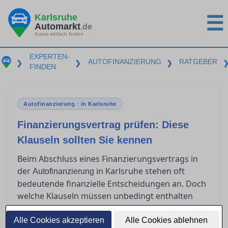
Karlsruhe
☰
Automarkt
.de
Autos einfach finden
EXPERTEN-
AUTOFINANZIERUNG
RATGEBER
❯
❯
❯
FINDEN
Autofinanzierung · in Karlsruhe
Finanzierungsvertrag prüfen: Diese
Klauseln sollten Sie kennen
Beim Abschluss eines Finanzierungsvertrags in
der
in Karlsruhe stehen oft
Autofinanzierung
bedeutende finanzielle Entscheidungen an. Doch
welche Klauseln müssen unbedingt enthalten
sein, um rechtlich abgesichert zu sein? Viele
Verbraucher sind unsicher, was
Alle Cookies akzeptieren
Alle Cookies ablehnen