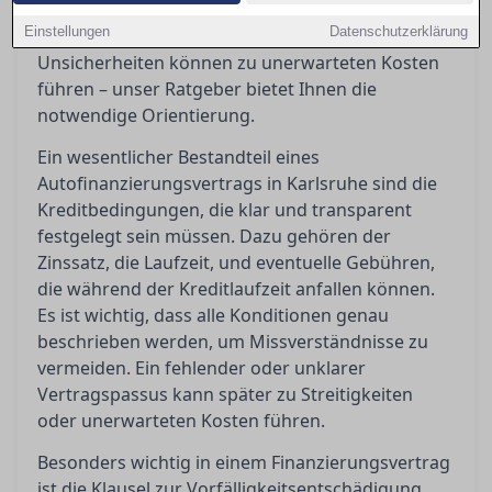
Vorfälligkeitsentschädigungen bedeuten oder
Einstellungen
Datenschutzerklärung
wann ein Widerruf möglich ist. Diese
Unsicherheiten können zu unerwarteten Kosten
führen – unser Ratgeber bietet Ihnen die
notwendige Orientierung.
Ein wesentlicher Bestandteil eines
Autofinanzierungsvertrags in Karlsruhe sind die
Kreditbedingungen, die klar und transparent
festgelegt sein müssen. Dazu gehören der
Zinssatz, die Laufzeit, und eventuelle Gebühren,
die während der Kreditlaufzeit anfallen können.
Es ist wichtig, dass alle Konditionen genau
beschrieben werden, um Missverständnisse zu
vermeiden. Ein fehlender oder unklarer
Vertragspassus kann später zu Streitigkeiten
oder unerwarteten Kosten führen.
Besonders wichtig in einem Finanzierungsvertrag
ist die Klausel zur Vorfälligkeitsentschädigung,