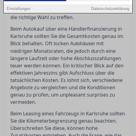
erfahren Sie hier. Bevor Sie unterschreiben,
Einstellungen
Datenschutzerklärung
sollten Sie genau wissen, worauf es ankommt, um
die richtige Wahl zu treffen.
Beim Autokauf über eine Händlerfinanzierung in
Karlsruhe sollten Sie die Gesamtkosten genau im
Blick behalten. Oft locken
mit
Autohäuser
niedrigen Monatsraten, die jedoch durch eine
längere Laufzeit oder hohe Abschlusszahlungen
teuer werden können. Ein kritischer Blick auf den
effektiven Jahreszins gibt Aufschluss über die
tatsächlichen Kosten. Es lohnt sich, verschiedene
Angebote zu vergleichen und die Konditionen
genau zu prüfen, um unpleasant surprises zu
vermeiden.
Beim Leasing eines Fahrzeugs in Karlsruhe sollten
Sie die Kilometerbegrenzung genau beachten.
Überschreiten Sie diese, können hohe
Zusatzkosten entstehen. Auch die Frage, wie das