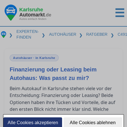
Karlsruhe
☰
Automarkt
.de
Autos einfach finden
EXPERTEN-
AUTOHÄUSER
RATGEBER
C49
❯
❯
❯
❯
FINDEN
Autohäuser · in Karlsruhe
Finanzierung oder Leasing beim
Autohaus: Was passt zu mir?
Beim Autokauf in Karlsruhe stehen viele vor der
Entscheidung: Finanzierung oder
? Beide
Leasing
Optionen haben ihre Tücken und Vorteile, die auf
den ersten Blick nicht immer klar sind. Welche
Kosten wirklich auf Sie zukommen und welche
Lösung als Privatkunde am meisten Sinn macht,
Alle Cookies akzeptieren
Alle Cookies ablehnen