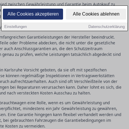
schied zwischen Gewährleistung und Garantie beim Autokauf zu
etet Verbrauchern Schutz vor Mängeln, die beim Kauf bereits
Alle Cookies akzeptieren
Alle Cookies ablehnen
el zwei Jahre, wobei in den ersten sechs Monaten eine
handelt es sich bei einer Garantie um eine freiwillige Leistung
n Vorgaben hinausgehen kann.
Einstellungen
Datenschutzerklärung
 umfangreichen Garantieleistungen der Hersteller beeindruckt.
Teile oder Probleme abdecken, die nicht unter die gesetzliche
ler auch Anschlussgarantien an, die den Schutzzeitraum
en genau zu prüfen, welche Leistungen tatsächlich abgedeckt sind
n Karlsruhe Vorsicht geboten, da sie oft mit spezifischen
ise können regelmäßige Inspektionen in Vertragswerkstätten
uch aufrechtzuerhalten. Auch sind oft Verschleißteile von der
en bei Reparaturen verursachen kann. Daher lohnt es sich, die
und nach versteckten Kosten Ausschau zu halten.
 Gebrauchtwagen eine Rolle, wenn es um Gewährleistung und
verpflichtet, mindestens ein Jahr Gewährleistung zu gewähren,
sen. Eine Garantie hingegen kann flexibel verhandelt werden und
 ist, bei gebrauchten Fahrzeugen die Garantiebedingungen im
te Kosten zu vermeiden.