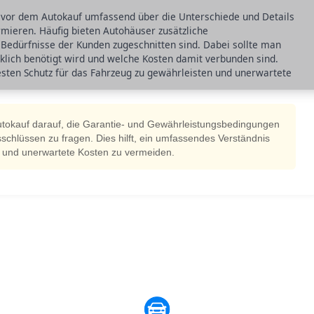
ch vor dem Autokauf umfassend über die Unterschiede und Details
mieren. Häufig bieten Autohäuser zusätzliche
e Bedürfnisse der Kunden zugeschnitten sind. Dabei sollte man
klich benötigt wird und welche Kosten damit verbunden sind.
esten Schutz für das Fahrzeug zu gewährleisten und unerwartete
Autokauf darauf, die Garantie- und Gewährleistungsbedingungen
schlüssen zu fragen. Dies hilft, ein umfassendes Verständnis
n und unerwartete Kosten zu vermeiden.