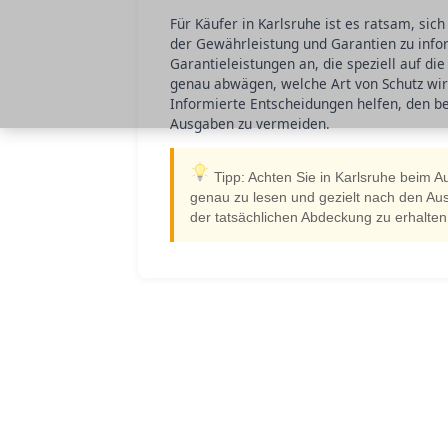
Für Käufer in Karlsruhe ist es ratsam, si
der Gewährleistung und Garantien zu infor
Garantieleistungen an, die speziell auf di
genau abwägen, welche Art von Schutz wir
Informierte Entscheidungen helfen, den b
Ausgaben zu vermeiden.
Tipp: Achten Sie in Karlsruhe beim 
genau zu lesen und gezielt nach den Aus
der tatsächlichen Abdeckung zu erhalte