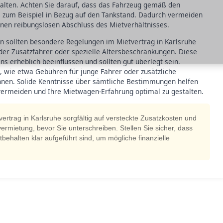
thalten. Achten Sie darauf, dass das Fahrzeug gemäß den
 zum Beispiel in Bezug auf den Tankstand. Dadurch vermeiden
inen reibungslosen Abschluss des Mietverhältnisses.
 sollten besondere Regelungen im Mietvertrag in Karlsruhe
der Zusatzfahrer oder spezielle Altersbeschränkungen. Diese
 erheblich beeinflussen und sollten gut überlegt sein.
e, wie etwa Gebühren für junge Fahrer oder zusätzliche
önnen. Solide Kenntnisse über sämtliche Bestimmungen helfen
rmeiden und Ihre Mietwagen-Erfahrung optimal zu gestalten.
rtrag in Karlsruhe sorgfältig auf versteckte Zusatzkosten und
vermietung, bevor Sie unterschreiben. Stellen Sie sicher, dass
tbehalten klar aufgeführt sind, um mögliche finanzielle