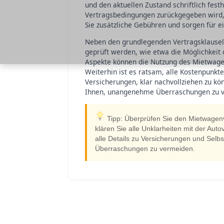
und den aktuellen Zustand schriftlich fes
Vertragsbedingungen zurückgegeben wird,
Sie zusätzliche Gebühren und sorgen für e
Neben den grundlegenden Vertragsklauseln
geprüft werden, wie etwa die Möglichkeit 
Aspekte können die Nutzung des Mietwagens
Weiterhin ist es ratsam, alle Kostenpunkt
Versicherungen, klar nachvollziehen zu k
Ihnen, unangenehme Überraschungen zu ve
Tipp: Überprüfen Sie den Mietwagenve
klären Sie alle Unklarheiten mit der Auto
alle Details zu Versicherungen und Selbs
Überraschungen zu vermeiden.