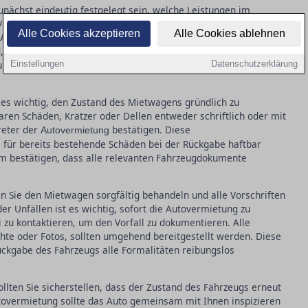
unächst eindeutig festgelegt sein, welche Leistungen im
 Versicherungspakete, die gefahrenen Kilometer und die
Alle Cookies akzeptieren
Alle Cookies ablehnen
chten Sie darauf, dass im Vertrag alle wesentlichen
nd, um späteren Missverständnissen vorzubeugen. Besondere
rungsbedingungen widmen, insbesondere dem Selbstbehalt im
Einstellungen
Datenschutzerklärung
 es wichtig, den Zustand des Mietwagens gründlich zu
aren Schäden, Kratzer oder Dellen entweder schriftlich oder mit
reter der
bestätigen. Diese
Autovermietung
für bereits bestehende Schäden bei der Rückgabe haftbar
m bestätigen, dass alle relevanten Fahrzeugdokumente
n Sie den Mietwagen sorgfältig behandeln und alle Vorschriften
r Unfällen ist es wichtig, sofort die Autovermietung zu
 zu kontaktieren, um den Vorfall zu dokumentieren. Alle
chte oder Fotos, sollten umgehend bereitgestellt werden. Diese
ückgabe des Fahrzeugs alle Formalitäten reibungslos
llten Sie sicherstellen, dass der Zustand des Fahrzeugs erneut
utovermietung sollte das Auto gemeinsam mit Ihnen inspizieren