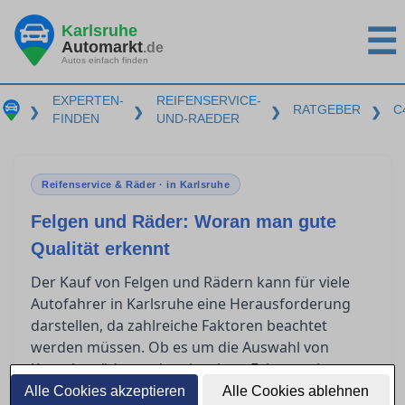
Karlsruhe
☰
Automarkt
.de
Autos einfach finden
EXPERTEN-
REIFENSERVICE-
RATGEBER
C
❯
❯
❯
❯
FINDEN
UND-RAEDER
Reifenservice & Räder · in Karlsruhe
Felgen und Räder: Woran man gute
Qualität erkennt
Der Kauf von Felgen und Rädern kann für viele
Autofahrer in Karlsruhe eine Herausforderung
darstellen, da zahlreiche Faktoren beachtet
werden müssen. Ob es um die Auswahl von
Kompletträdern oder einzelnen Felgen geht,
Fachwissen über die Qualitätsmerkmale und
Alle Cookies akzeptieren
Alle Cookies ablehnen