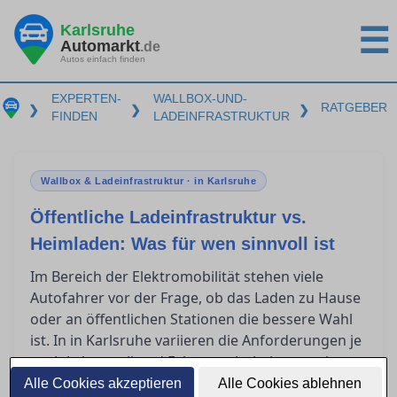
Karlsruhe
☰
Automarkt
.de
Autos einfach finden
EXPERTEN-
WALLBOX-UND-
RATGEBER
❯
❯
❯
FINDEN
LADEINFRASTRUKTUR
Wallbox & Ladeinfrastruktur · in Karlsruhe
Öffentliche Ladeinfrastruktur vs.
Heimladen: Was für wen sinnvoll ist
Im Bereich der Elektromobilität stehen viele
Autofahrer vor der Frage, ob das Laden zu Hause
oder an öffentlichen Stationen die bessere Wahl
ist. In in Karlsruhe variieren die Anforderungen je
nach Lebensstil und Fahrgewohnheiten stark.
Während das Heimladen langfristige
Alle Cookies akzeptieren
Alle Cookies ablehnen