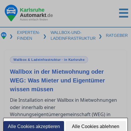
Karlsruhe
☰
Automarkt
.de
Autos einfach finden
EXPERTEN-
WALLBOX-UND-
RATGEBER
❯
❯
❯
FINDEN
LADEINFRASTRUKTUR
Wallbox & Ladeinfrastruktur · in Karlsruhe
Wallbox in der Mietwohnung oder
WEG: Was Mieter und Eigentümer
wissen müssen
Die Installation einer
in Mietwohnungen
Wallbox
oder innerhalb einer
Wohnungseigentümergemeinschaft (WEG) in
Karlsruhe wirft viele rechtliche und technische
Alle Cookies akzeptieren
Alle Cookies ablehnen
Fragen für Mieter und Eigentümer auf. Während